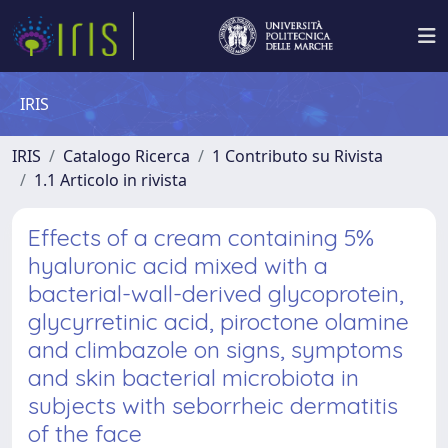
IRIS
IRIS
Catalogo Ricerca
1 Contributo su Rivista
1.1 Articolo in rivista
Effects of a cream containing 5%
hyaluronic acid mixed with a
bacterial-wall-derived glycoprotein,
glycyrretinic acid, piroctone olamine
and climbazole on signs, symptoms
and skin bacterial microbiota in
subjects with seborrheic dermatitis
of the face