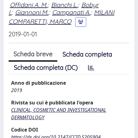
Offidani A. M.
;
Bianchi L.
;
Bobyr
I.
;
Giannoni M.
;
Campanati A.
;
MILANI
COMPARETTI, MARCO
2019-01-01
Scheda breve
Scheda completa
Scheda completa (DC)
Anno di pubblicazione
2019
Rivista su cui è pubblicata l'opera
CLINICAL, COSMETIC AND INVESTIGATIONAL
DERMATOLOGY
Codice DOI
https://dx.doi.org/10.2147/CCID.S205904