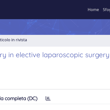
Home
Sfo
ticolo in rivista
ry in elective laparoscopic surgery
a completa (DC)