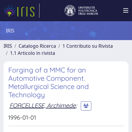
IRIS
IRIS
Catalogo Ricerca
1 Contributo su Rivista
1.1 Articolo in rivista
Forging of a MMC for an
Automotive Component.
Metallurgical Science and
Technology
FORCELLESE, Archimede
;
1996-01-01