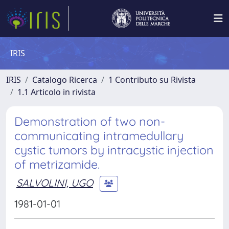
IRIS
IRIS
Catalogo Ricerca
1 Contributo su Rivista
1.1 Articolo in rivista
Demonstration of two non-
communicating intramedullary
cystic tumors by intracystic injection
of metrizamide.
SALVOLINI, UGO
1981-01-01