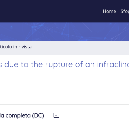
Home
Sfo
ticolo in rivista
 due to the rupture of an infraclin
a completa (DC)