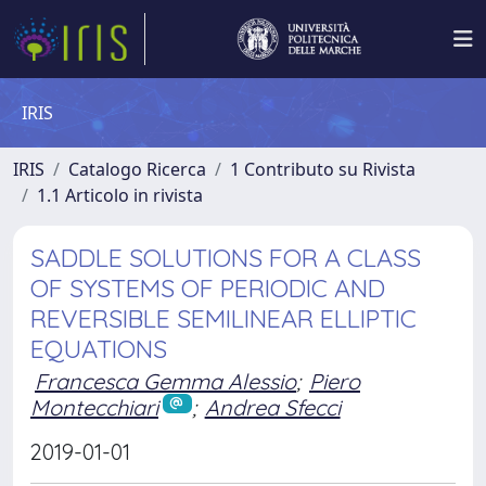
IRIS
IRIS
Catalogo Ricerca
1 Contributo su Rivista
1.1 Articolo in rivista
SADDLE SOLUTIONS FOR A CLASS
OF SYSTEMS OF PERIODIC AND
REVERSIBLE SEMILINEAR ELLIPTIC
EQUATIONS
Francesca Gemma Alessio
;
Piero
Montecchiari
;
Andrea Sfecci
2019-01-01