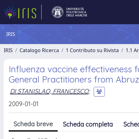
IRIS
IRIS
Catalogo Ricerca
1 Contributo su Rivista
1.1 Ar
Influenza vaccine effectiveness f
General Practitioners from Abruzz
DI STANISLAO, FRANCESCO
;
2009-01-01
Scheda breve
Scheda completa
Sche