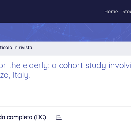
Home
Sfo
ticolo in rivista
or the elderly: a cohort study involv
o, Italy.
da completa (DC)