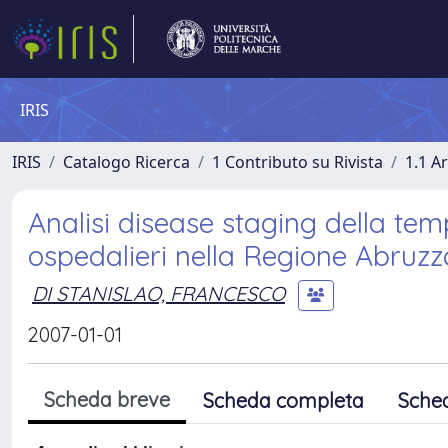
IRIS
IRIS
Catalogo Ricerca
1 Contributo su Rivista
1.1 Ar
Analisi disease staging della temp
ospedalieri nella Regione Abruzz
DI STANISLAO, FRANCESCO
2007-01-01
Scheda breve
Scheda completa
Sche