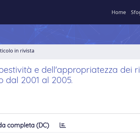
Home
Sfo
ticolo in rivista
estività e dell'appropriatezza dei r
o dal 2001 al 2005.
da completa (DC)