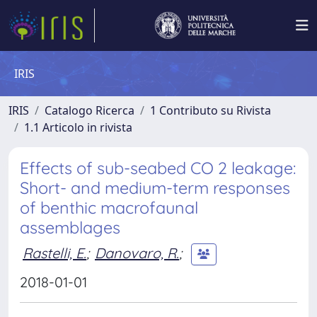
IRIS
IRIS
Catalogo Ricerca
1 Contributo su Rivista
1.1 Articolo in rivista
Effects of sub-seabed CO 2 leakage:
Short- and medium-term responses
of benthic macrofaunal
assemblages
Rastelli, E.
;
Danovaro, R.
;
2018-01-01