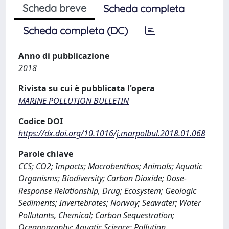
Scheda breve
Scheda completa
Scheda completa (DC)
Anno di pubblicazione
2018
Rivista su cui è pubblicata l'opera
MARINE POLLUTION BULLETIN
Codice DOI
https://dx.doi.org/10.1016/j.marpolbul.2018.01.068
Parole chiave
CCS; CO2; Impacts; Macrobenthos; Animals; Aquatic
Organisms; Biodiversity; Carbon Dioxide; Dose-
Response Relationship, Drug; Ecosystem; Geologic
Sediments; Invertebrates; Norway; Seawater; Water
Pollutants, Chemical; Carbon Sequestration;
Oceanography; Aquatic Science; Pollution