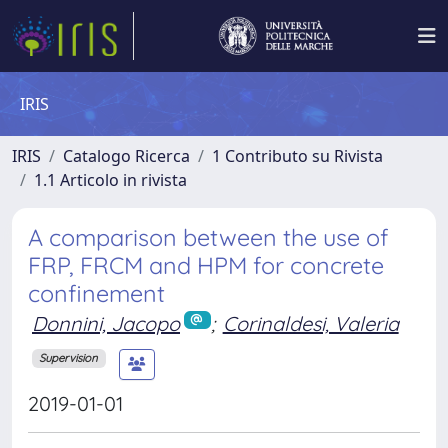
IRIS
IRIS
Catalogo Ricerca
1 Contributo su Rivista
1.1 Articolo in rivista
A comparison between the use of
FRP, FRCM and HPM for concrete
confinement
Donnini, Jacopo
;
Corinaldesi, Valeria
Supervision
2019-01-01