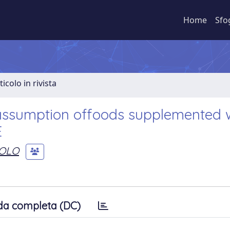
Home
Sfo
ticolo in rivista
 assumption offoods supplemented 
E
AOLO
da completa (DC)