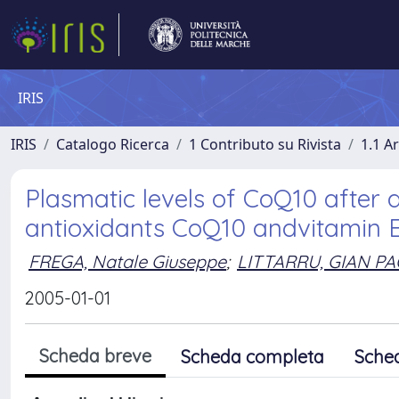
IRIS
IRIS
Catalogo Ricerca
1 Contributo su Rivista
1.1 Ar
Plasmatic levels of CoQ10 after
antioxidants CoQ10 andvitamin 
FREGA, Natale Giuseppe
;
LITTARRU, GIAN P
2005-01-01
Scheda breve
Scheda completa
Sche