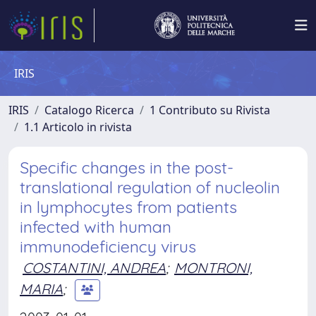
IRIS
IRIS
Catalogo Ricerca
1 Contributo su Rivista
1.1 Articolo in rivista
Specific changes in the post-
translational regulation of nucleolin
in lymphocytes from patients
infected with human
immunodeficiency virus
COSTANTINI, ANDREA
;
MONTRONI,
MARIA
;