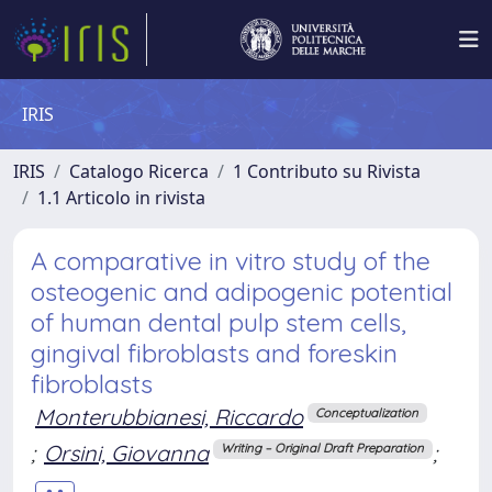
IRIS
IRIS
Catalogo Ricerca
1 Contributo su Rivista
1.1 Articolo in rivista
A comparative in vitro study of the
osteogenic and adipogenic potential
of human dental pulp stem cells,
gingival fibroblasts and foreskin
fibroblasts
Monterubbianesi, Riccardo
Conceptualization
;
Orsini, Giovanna
;
Writing – Original Draft Preparation