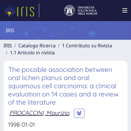
IRIS
IRIS
Catalogo Ricerca
1 Contributo su Rivista
1.1 Articolo in rivista
The possible association between
oral lichen planus and oral
squamous cell carcinoma: a clinical
evaluation on 14 cases and a review
of the literature
PROCACCINI, Maurizio
;
1998-01-01