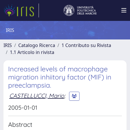
IRIS
IRIS
Catalogo Ricerca
1 Contributo su Rivista
1.1 Articolo in rivista
Increased levels of macrophage
migration inhiitory factor (MIF) in
preeclampsia.
CASTELLUCCI, Mario
;
2005-01-01
Abstract