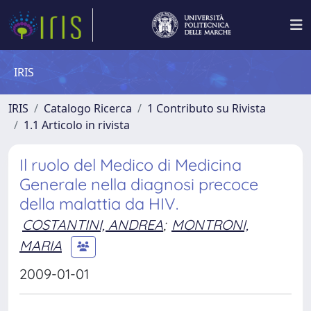
IRIS
IRIS
Catalogo Ricerca
1 Contributo su Rivista
1.1 Articolo in rivista
Il ruolo del Medico di Medicina
Generale nella diagnosi precoce
della malattia da HIV.
COSTANTINI, ANDREA
;
MONTRONI,
MARIA
2009-01-01