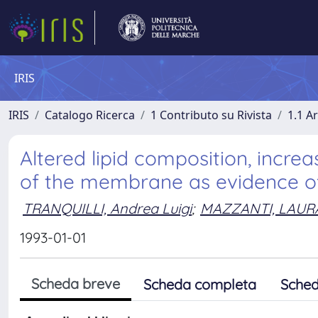
IRIS
IRIS
Catalogo Ricerca
1 Contributo su Rivista
1.1 Ar
Altered lipid composition, increas
of the membrane as evidence of
TRANQUILLI, Andrea Luigi
;
MAZZANTI, LAUR
1993-01-01
Scheda breve
Scheda completa
Sched