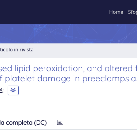
Home
Sfo
ticolo in rivista
ed lipid peroxidation, and altered f
 platelet damage in preeclampsia
A
;
a completa (DC)