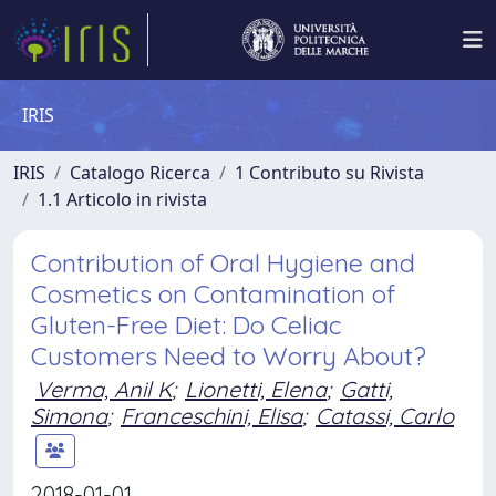
IRIS
IRIS
Catalogo Ricerca
1 Contributo su Rivista
1.1 Articolo in rivista
Contribution of Oral Hygiene and
Cosmetics on Contamination of
Gluten-Free Diet: Do Celiac
Customers Need to Worry About?
Verma, Anil K
;
Lionetti, Elena
;
Gatti,
Simona
;
Franceschini, Elisa
;
Catassi, Carlo
2018-01-01