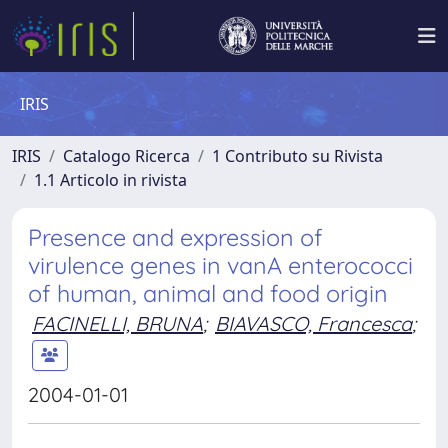
IRIS
IRIS
Catalogo Ricerca
1 Contributo su Rivista
1.1 Articolo in rivista
Presence and expression of
virulence genes in vanA enterococci
of human, animal and food origin
FACINELLI, BRUNA
;
BIAVASCO, Francesca
;
2004-01-01