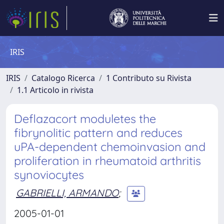
IRIS
IRIS
Catalogo Ricerca
1 Contributo su Rivista
1.1 Articolo in rivista
Deflazacort moduletes the
fibrynolitic pattern and reduces
uPA-dependent chemoinvasion and
proliferation in rheumatoid arthritis
synoviocytes
GABRIELLI, ARMANDO
;
2005-01-01