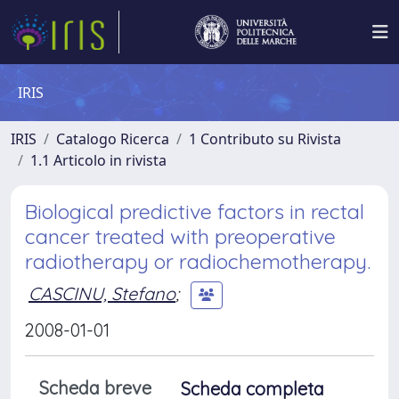
IRIS
IRIS
Catalogo Ricerca
1 Contributo su Rivista
1.1 Articolo in rivista
Biological predictive factors in rectal
cancer treated with preoperative
radiotherapy or radiochemotherapy.
CASCINU, Stefano
;
2008-01-01
Scheda breve
Scheda completa