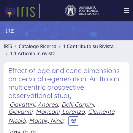
IRIS
IRIS
Catalogo Ricerca
1 Contributo su Rivista
1.1 Articolo in rivista
Effect of age and cone dimensions
on cervical regeneration: An Italian
multicentric prospective
observational study
Ciavattini, Andrea
;
Delli Carpini,
Giovanni
;
Moriconi, Lorenzo
;
Clemente,
Nicolò
;
Montik, Nina
;
2018-01-01