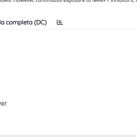
 models. However, continuous exposure to NAMPT inhibitors, 
a completa (DC)
PRT