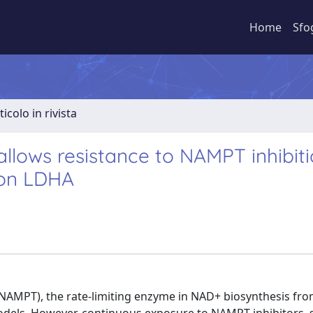
Home
Sfo
ticolo in rivista
 allows resistance to NAMPT inhibit
 on LDHA
(NAMPT), the rate-limiting enzyme in NAD+ biosynthesis fr