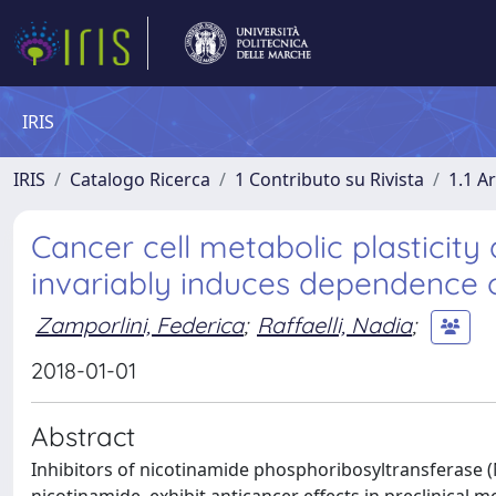
IRIS
IRIS
Catalogo Ricerca
1 Contributo su Rivista
1.1 Ar
Cancer cell metabolic plasticity
invariably induces dependence
Zamporlini, Federica
;
Raffaelli, Nadia
;
2018-01-01
Abstract
Inhibitors of nicotinamide phosphoribosyltransferase 