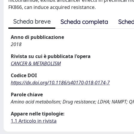
nicotinamide, exhibit anticancer effects in preclinical
FK866, can induce acquired resistance.
Scheda breve
Scheda completa
Sched
Anno di pubblicazione
2018
Rivista su cui è pubblicata l'opera
CANCER & METABOLISM
Codice DOI
https://dx.doi.org/10.1186/s40170-018-0174-7
Parole chiave
Amino acid metabolism; Drug resistance; LDHA; NAMPT; Q
Appare nelle tipologie:
1.1 Articolo in rivista