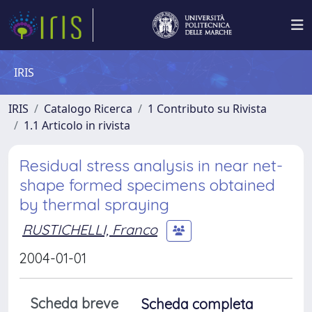
IRIS
IRIS
Catalogo Ricerca
1 Contributo su Rivista
1.1 Articolo in rivista
Residual stress analysis in near net-
shape formed specimens obtained
by thermal spraying
RUSTICHELLI, Franco
2004-01-01
Scheda breve
Scheda completa