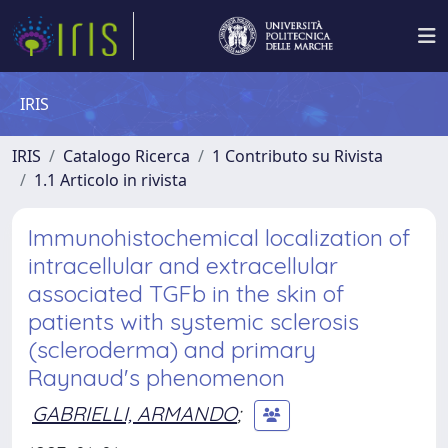
IRIS
IRIS
Catalogo Ricerca
1 Contributo su Rivista
1.1 Articolo in rivista
Immunohistochemical localization of
intracellular and extracellular
associated TGFb in the skin of
patients with systemic sclerosis
(scleroderma) and primary
Raynaud's phenomenon
GABRIELLI, ARMANDO
;