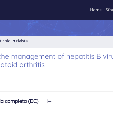
Home
Sfo
ticolo in rivista
 the management of hepatitis B vir
atoid arthritis
a completa (DC)