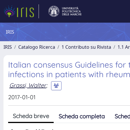
IRIS
IRIS
Catalogo Ricerca
1 Contributo su Rivista
1.1 Ar
Italian consensus Guidelines for
infections in patients with rheum
Grassi, Walter
;
2017-01-01
Scheda breve
Scheda completa
Sched