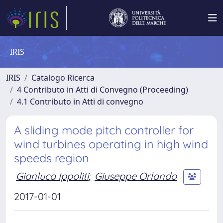
IRIS
IRIS
Catalogo Ricerca
4 Contributo in Atti di Convegno (Proceeding)
4.1 Contributo in Atti di convegno
A sliding mode pitch controller for
wind turbines operating in high wind
speeds region
Gianluca Ippoliti
;
Giuseppe Orlando
2017-01-01