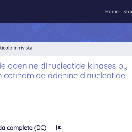
Home
Sfo
ticolo in rivista
ide adenine dinucleotide kinases by
 nicotinamide adenine dinucleotide
da completa (DC)