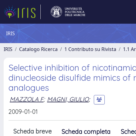
IRIS
IRIS
Catalogo Ricerca
1 Contributo su Rivista
1.1 Ar
Selective inhibition of nicotinam
dinucleoside disulfide mimics of
analogues
MAZZOLA F
;
MAGNI, GIULIO
;
2009-01-01
Scheda breve
Scheda completa
Sche