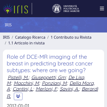
IRIS
IRIS
Catalogo Ricerca
1 Contributo su Rivista
1.1 Articolo in rivista
Role of DCE-MR imaging of the
breast in predicting breast cancer
subtypes: where are we going?
Pistelli, M.
;
Giuseppetti, Gm
;
De Lisa,
M
;
Macchini, M
;
Ponziani, M
;
Della Mora,
A
;
Cantini, L
;
Merloni, F
;
Savini, A.
;
Berardi
R.
2017-01-01