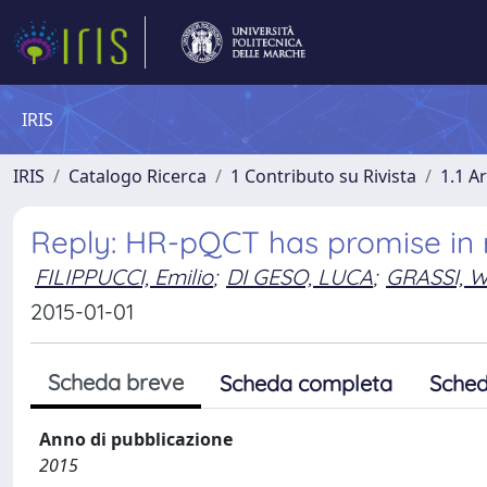
IRIS
IRIS
Catalogo Ricerca
1 Contributo su Rivista
1.1 Ar
Reply: HR-pQCT has promise in
FILIPPUCCI, Emilio
;
DI GESO, LUCA
;
GRASSI, W
2015-01-01
Scheda breve
Scheda completa
Sched
Anno di pubblicazione
2015