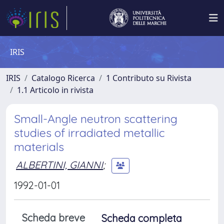
IRIS
IRIS
Catalogo Ricerca
1 Contributo su Rivista
1.1 Articolo in rivista
Small-Angle neutron scattering
studies of irradiated metallic
materials
ALBERTINI, GIANNI
;
1992-01-01
Scheda breve
Scheda completa