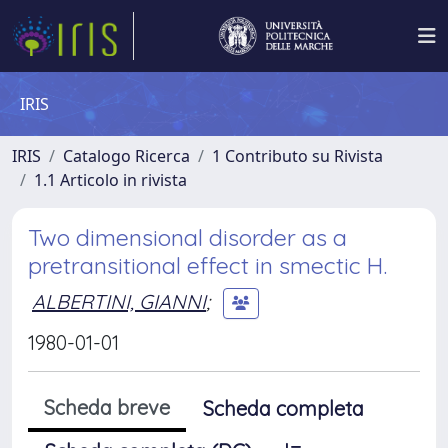
IRIS
IRIS
Catalogo Ricerca
1 Contributo su Rivista
1.1 Articolo in rivista
Two dimensional disorder as a
pretransitional effect in smectic H.
ALBERTINI, GIANNI
;
1980-01-01
Scheda breve
Scheda completa