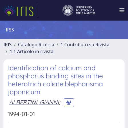
IRIS
IRIS
Catalogo Ricerca
1 Contributo su Rivista
1.1 Articolo in rivista
Identification of calcium and
phosphorus binding sites in the
heterotrich coliate blepharisma
japonicum.
ALBERTINI, GIANNI
;
1994-01-01