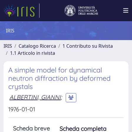
IRIS
IRIS
Catalogo Ricerca
1 Contributo su Rivista
1.1 Articolo in rivista
A simple model for dynamical
neutron diffraction by deformed
crystals
ALBERTINI, GIANNI
;
1976-01-01
Scheda breve
Scheda completa