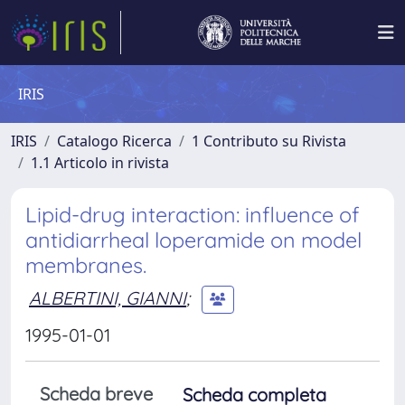
IRIS
IRIS
Catalogo Ricerca
1 Contributo su Rivista
1.1 Articolo in rivista
Lipid-drug interaction: influence of
antidiarrheal loperamide on model
membranes.
ALBERTINI, GIANNI
;
1995-01-01
Scheda breve
Scheda completa