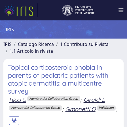
IRIS
IRIS
Catalogo Ricerca
1 Contributo su Rivista
1.1 Articolo in rivista
Topical corticosteroid phobia in
parents of pediatric patients with
atopic dermatitis: a multicentre
survey.
Ricci G
;
Giraldi L
Membro del Collaboration Group
;
Simonetti O
;
Membro del Collaboration Group
Validation