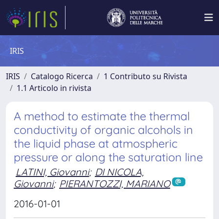
IRIS
IRIS
Catalogo Ricerca
1 Contributo su Rivista
1.1 Articolo in rivista
A method to estimate the thermal
conductivity of organic alcohols in
the liquid phase at atmospheric
pressure or along the saturation line
LATINI, Giovanni
;
DI NICOLA,
Giovanni
;
PIERANTOZZI, MARIANO
2016-01-01