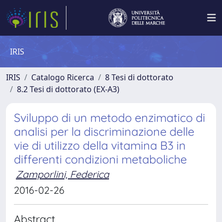
IRIS
IRIS
Catalogo Ricerca
8 Tesi di dottorato
8.2 Tesi di dottorato (EX-A3)
Sviluppo di un metodo enzimatico di
analisi per la discriminazione delle
vie di utilizzo della vitamina B3 in
differenti condizioni metaboliche
Zamporlini, Federica
2016-02-26
Abstract