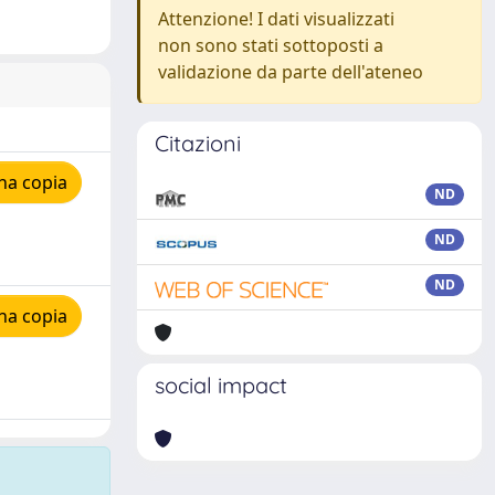
Attenzione! I dati visualizzati
non sono stati sottoposti a
validazione da parte dell'ateneo
Citazioni
na copia
ND
ND
ND
na copia
social impact