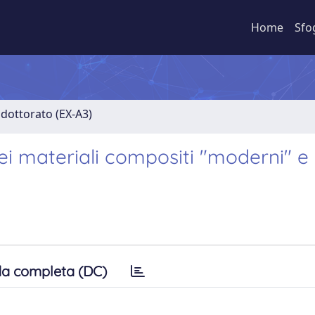
Home
Sfo
i dottorato (EX-A3)
i materiali compositi "moderni" e
a completa (DC)