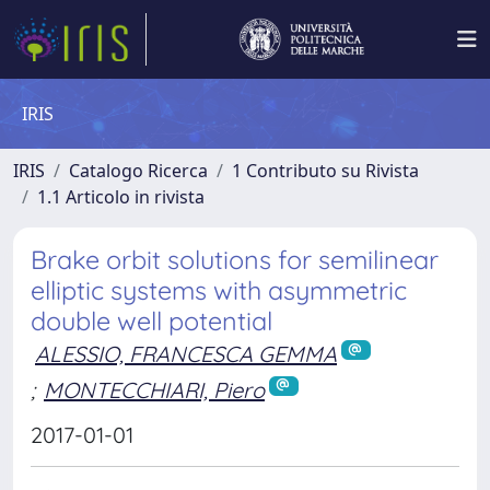
IRIS
IRIS
Catalogo Ricerca
1 Contributo su Rivista
1.1 Articolo in rivista
Brake orbit solutions for semilinear
elliptic systems with asymmetric
double well potential
ALESSIO, FRANCESCA GEMMA
;
MONTECCHIARI, Piero
2017-01-01