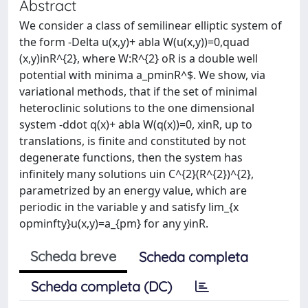
Abstract
We consider a class of semilinear elliptic system of
the form -Delta u(x,y)+ abla W(u(x,y))=0,quad
(x,y)inR^{2}, where W:R^{2} oR is a double well
potential with minima a_pminR^$. We show, via
variational methods, that if the set of minimal
heteroclinic solutions to the one dimensional
system -ddot q(x)+ abla W(q(x))=0, xinR, up to
translations, is finite and constituted by not
degenerate functions, then the system has
infinitely many solutions uin C^{2}(R^{2})^{2},
parametrized by an energy value, which are
periodic in the variable y and satisfy lim_{x
opminfty}u(x,y)=a_{pm} for any yinR.
Scheda breve
Scheda completa
Scheda completa (DC)