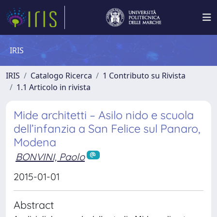
IRIS
IRIS
Catalogo Ricerca
1 Contributo su Rivista
1.1 Articolo in rivista
Mide architetti – Asilo nido e scuola
dell’infanzia a San Felice sul Panaro,
Modena
BONVINI, Paolo
2015-01-01
Abstract