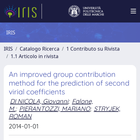
IRIS
IRIS
Catalogo Ricerca
1 Contributo su Rivista
1.1 Articolo in rivista
An improved group contribution
method for the prediction of second
virial coefficients
DI NICOLA, Giovanni
;
Falone,
M.
;
PIERANTOZZI, MARIANO
;
STRYJEK,
ROMAN
2014-01-01