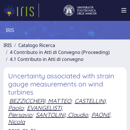
IRIS
IRIS
Catalogo Ricerca
4 Contributo in Atti di Convegno (Proceeding)
4.1 Contributo in Atti di convegno
Uncertainty associated with strain
gauge measurements on wind
turbines
BEZZICCHERI, MATTEO
;
CASTELLINI,
Paolo
;
EVANGELISTI,
Piersavio
;
SANTOLINI, Claudio
;
PAONE,
Nicola