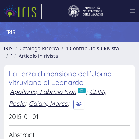
IRIS
IRIS
Catalogo Ricerca
1 Contributo su Rivista
1.1 Articolo in rivista
La terza dimensione dell’Uomo
vitruviano di Leonardo
Apollonio, Fabrizio Ivan
;
CLINI,
Paolo
;
Gaiani, Marco
;
2015-01-01
Abstract