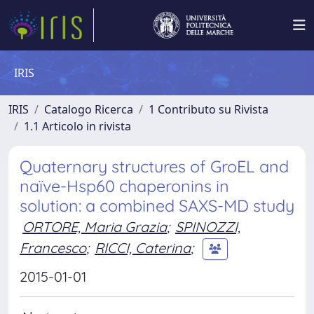
IRIS
IRIS
Catalogo Ricerca
1 Contributo su Rivista
1.1 Articolo in rivista
Quaternary structures of GroEL and
naïve-Hsp60 chaperonins in
solution: a combined SAXS-MD study
ORTORE, Maria Grazia
;
SPINOZZI,
Francesco
;
RICCI, Caterina
;
2015-01-01