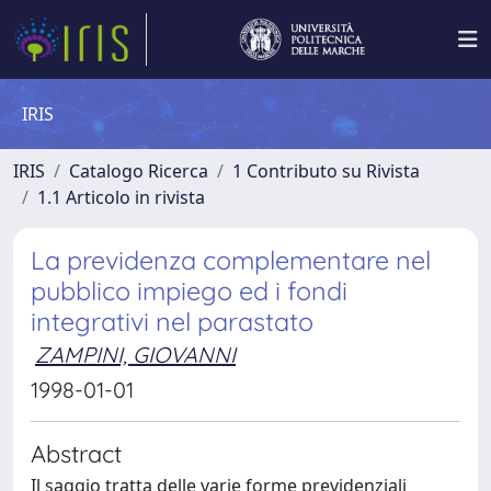
IRIS
IRIS
Catalogo Ricerca
1 Contributo su Rivista
1.1 Articolo in rivista
La previdenza complementare nel
pubblico impiego ed i fondi
integrativi nel parastato
ZAMPINI, GIOVANNI
1998-01-01
Abstract
Il saggio tratta delle varie forme previdenziali