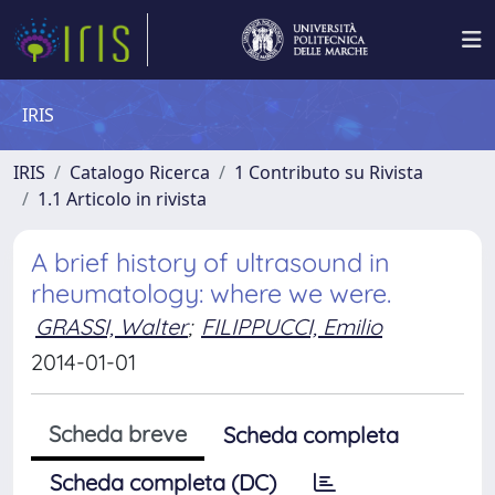
IRIS
IRIS
Catalogo Ricerca
1 Contributo su Rivista
1.1 Articolo in rivista
A brief history of ultrasound in
rheumatology: where we were.
GRASSI, Walter
;
FILIPPUCCI, Emilio
2014-01-01
Scheda breve
Scheda completa
Scheda completa (DC)