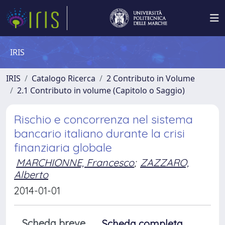
IRIS
IRIS
Catalogo Ricerca
2 Contributo in Volume
2.1 Contributo in volume (Capitolo o Saggio)
Rischio e concorrenza nel sistema
bancario italiano durante la crisi
finanziaria globale
MARCHIONNE, Francesco
;
ZAZZARO,
Alberto
2014-01-01
Scheda breve
Scheda completa