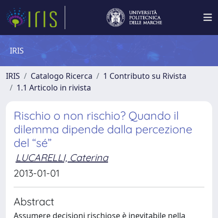
IRIS
IRIS
Catalogo Ricerca
1 Contributo su Rivista
1.1 Articolo in rivista
Rischio o non rischio? Quando il
dilemma dipende dalla percezione
del “sé”
LUCARELLI, Caterina
2013-01-01
Abstract
Assumere decisioni rischiose è inevitabile nella