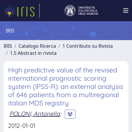
IRIS
IRIS
Catalogo Ricerca
1 Contributo su Rivista
1.5 Abstract in rivista
High predictive value of the revised
international prognostic scoring
system (IPSS-R): an external analysis
of 646 patients from a multiregional
italian MDS registry
POLONI, Antonella
;
2012-01-01